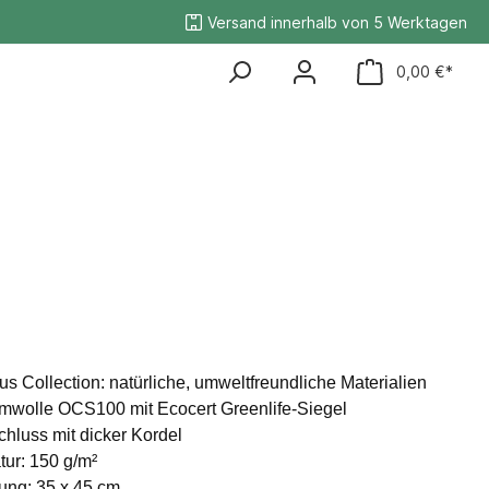
Versand innerhalb von 5 Werktagen
0,00 €*
s Collection: natürliche, umweltfreundliche Materialien
mwolle OCS100 mit Ecocert Greenlife-Siegel
hluss mit dicker Kordel
ur: 150 g/m²
ng: 35 x 45 cm