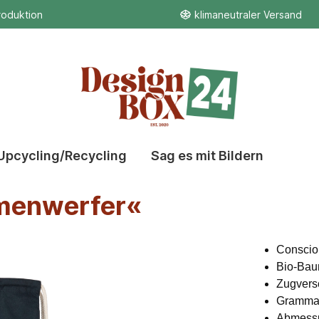
roduktion
klimaneutraler Versand
Upcycling/Recycling
Sag es mit Bildern
umenwerfer«
Consciou
Bio-Bau
Zugversc
Grammat
Abmessu